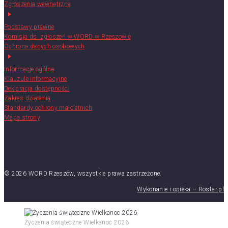
Zgłoszenia wewnętrzne
Podstawy prawne
Komisja ds. zgłoszeń w WORD w Rzeszowie
Ochrona danych osobowych
Informacje ogólne
Klauzule informacyjne
Deklaracja dostępności
Zakres działania
Standardy ochrony małoletnich
Mapa strony
© 2026 WORD Rzeszów, wszystkie prawa zastrzeżone.
Wykonanie i opieka – Rostar.pl
Życzenia świąteczne Wielkanoc 2026