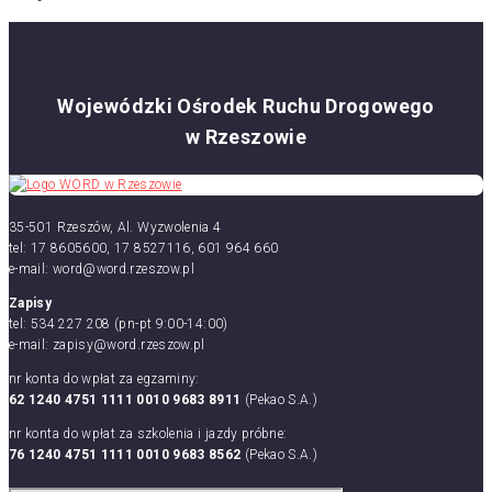
Wojewódzki Ośrodek Ruchu Drogowego
w Rzeszowie
35-501 Rzeszów, Al. Wyzwolenia 4
tel: 17 8605600, 17 8527116, 601 964 660
e-mail: word@word.rzeszow.pl
Zapisy
tel: 534 227 208 (pn-pt 9:00-14:00)
e-mail: zapisy@word.rzeszow.pl
nr konta do wpłat za egzaminy:
62 1240 4751 1111 0010 9683 8911
(Pekao S.A.)
nr konta do wpłat za szkolenia i jazdy próbne:
76 1240 4751 1111 0010 9683 8562
(Pekao S.A.)