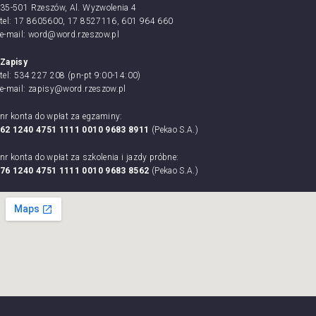
35-501 Rzeszów, Al. Wyzwolenia 4
tel: 17 8605600, 17 8527116, 601 964 660
e-mail: word@word.rzeszow.pl
Zapisy
tel: 534 227 208 (pn-pt 9:00-14:00)
e-mail: zapisy@word.rzeszow.pl
nr konta do wpłat za egzaminy:
62 1240 4751 1111 0010 9683 8911
(Pekao S.A.)
nr konta do wpłat za szkolenia i jazdy próbne:
76 1240 4751 1111 0010 9683 8562
(Pekao S.A.)