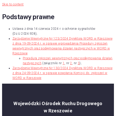
Skip to content
Podstawy prawne
Ustawa z dnia 14 czerwca 2024 r. o ochronie sygnalistów
(Dz.U.2024.928);
Zarządzenie Wewnętrzne Nr 123/2024 Dyrektora WORD w Rzeszowie
z dnia 19-09-2024 r. w sprawie wprowadzenia Procedury zgłoszeń
wewnętrznych oraz podejmowania działań następczych w WORD w
Rzeszowie
Procedura zgłoszeń wewnętrznych oraz podejmowania działań
następczych
(załączniki nr
1
, nr
2
, nr
3
);
Zarządzenie Wewnętrzne Nr 130/2024 Dyrektora WORD w Rzeszowie
z dnia 24-09-2024 r. w sprawie powołania Komisji ds. zgłoszeń w
WORD w Rzeszowie
Wojewódzki Ośrodek Ruchu Drogowego
w Rzeszowie