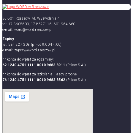
35-501 Rzeszów, Al. Wyzwolenia 4
tel: 17 8605600, 17 8527116, 601 964 660
e-mail: word@word.rzeszow.pl
Zapisy
tel: 534 227 208 (pn-pt 9:00-14:00)
e-mail: zapisy@word.rzeszow.pl
nr konta do wpłat za egzaminy:
62 1240 4751 1111 0010 9683 8911
(Pekao S.A.)
nr konta do wpłat za szkolenia i jazdy próbne:
76 1240 4751 1111 0010 9683 8562
(Pekao S.A.)