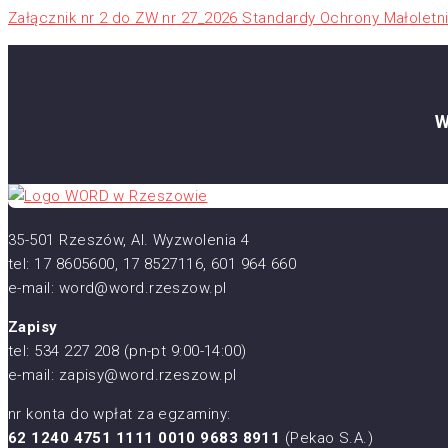
Załącznik nr 2 do ZW nr 27_2026 Standardy Ochrony Małolet
W
35-501 Rzeszów, Al. Wyzwolenia 4
tel: 17 8605600, 17 8527116, 601 964 660
e-mail: word@word.rzeszow.pl
Zapisy
tel: 534 227 208 (pn-pt 9:00-14:00)
e-mail: zapisy@word.rzeszow.pl
nr konta do wpłat za egzaminy:
62 1240 4751 1111 0010 9683 8911
(Pekao S.A.)