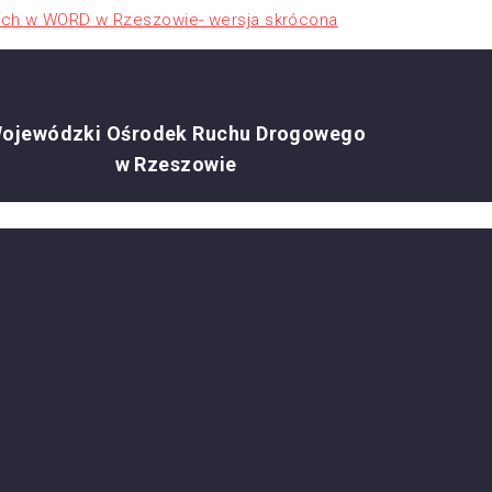
nich w WORD w Rzeszowie- wersja skrócona
ojewódzki Ośrodek Ruchu Drogowego
w Rzeszowie