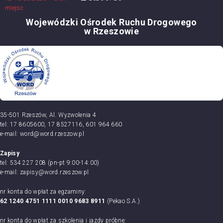
Wojewódzki Ośrodek Ruchu Drogowego
w Rzeszowie
35-501 Rzeszów, Al. Wyzwolenia 4
tel: 17 8605600, 17 8527116, 601 964 660
e-mail: word@word.rzeszow.pl
Zapisy
tel: 534 227 208 (pn-pt 9:00-14:00)
e-mail: zapisy@word.rzeszow.pl
nr konta do wpłat za egzaminy:
62 1240 4751 1111 0010 9683 8911
(Pekao S.A.)
nr konta do wpłat za szkolenia i jazdy próbne: