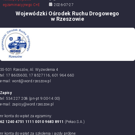
2026-07-27
Wojewódzki Ośrodek Ruchu Drogowego
w Rzeszowie
35-501 Rzeszów, Al. Wyzwolenia 4
tel: 17 8605600, 17 8527116, 601 964 660
e-mail: word@word.rzeszow.pl
Zapisy
tel: 534 227 208 (pn-pt 9:00-14:00)
e-mail: zapisy@word.rzeszow.pl
nr konta do wpłat za egzaminy:
62 1240 4751 1111 0010 9683 8911
(Pekao S.A.)
nr konta do wpłat za szkolenia i jazdy próbne: