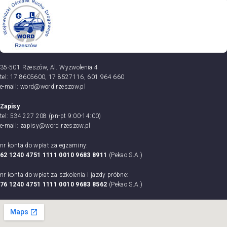
35-501 Rzeszów, Al. Wyzwolenia 4
tel: 17 8605600, 17 8527116, 601 964 660
e-mail: word@word.rzeszow.pl
Zapisy
tel: 534 227 208 (pn-pt 9:00-14:00)
e-mail: zapisy@word.rzeszow.pl
nr konta do wpłat za egzaminy:
62 1240 4751 1111 0010 9683 8911
(Pekao S.A.)
nr konta do wpłat za szkolenia i jazdy próbne:
76 1240 4751 1111 0010 9683 8562
(Pekao S.A.)