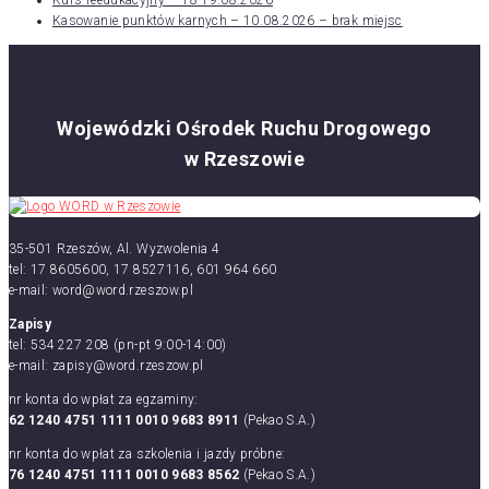
Kasowanie punktów karnych – 10.08.2026 – brak miejsc
Wojewódzki Ośrodek Ruchu Drogowego
w Rzeszowie
35-501 Rzeszów, Al. Wyzwolenia 4
tel: 17 8605600, 17 8527116, 601 964 660
e-mail: word@word.rzeszow.pl
Zapisy
tel: 534 227 208 (pn-pt 9:00-14:00)
e-mail: zapisy@word.rzeszow.pl
nr konta do wpłat za egzaminy:
62 1240 4751 1111 0010 9683 8911
(Pekao S.A.)
nr konta do wpłat za szkolenia i jazdy próbne:
76 1240 4751 1111 0010 9683 8562
(Pekao S.A.)