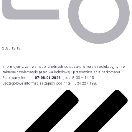
2025-12-12
Informujemy, że trwa nabór chętnych do udziału w kursie reedukacyjnym w
zakresie problematyki przeciwalkoholowej i przeciwdziałania narkomanii.
Planowany termin :
07-08.01.2026
, godz. 8.00 – 14.15.
Szczegółowe informacje i zapisy pod nr tel.: 534 227 198.
Post
navigation