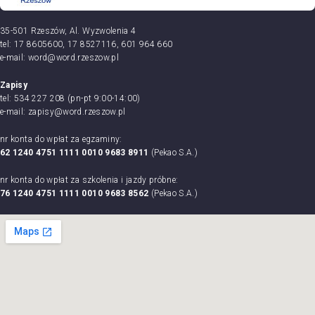
35-501 Rzeszów, Al. Wyzwolenia 4
tel: 17 8605600, 17 8527116, 601 964 660
e-mail: word@word.rzeszow.pl
Zapisy
tel: 534 227 208 (pn-pt 9:00-14:00)
e-mail: zapisy@word.rzeszow.pl
nr konta do wpłat za egzaminy:
62 1240 4751 1111 0010 9683 8911
(Pekao S.A.)
nr konta do wpłat za szkolenia i jazdy próbne:
76 1240 4751 1111 0010 9683 8562
(Pekao S.A.)