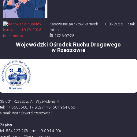
Kasowanie punktów karnych – 10.08.2026 – brak
miejsc
2026-07-28
Wojewódzki Ośrodek Ruchu Drogowego
w Rzeszowie
35-501 Rzeszów, Al. Wyzwolenia 4
tel: 17 8605600, 17 8527116, 601 964 660
e-mail: word@word.rzeszow.pl
Zapisy
tel: 534 227 208 (pn-pt 9:00-14:00)
e-mail: zapisy@word.rzeszow.pl