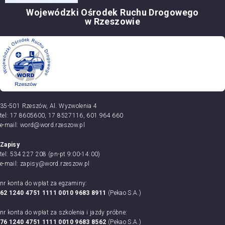
Wojewódzki Ośrodek Ruchu Drogowego
w Rzeszowie
35-501 Rzeszów, Al. Wyzwolenia 4
tel: 17 8605600, 17 8527116, 601 964 660
e-mail: word@word.rzeszow.pl
Zapisy
tel: 534 227 208 (pn-pt 9:00-14:00)
e-mail: zapisy@word.rzeszow.pl
nr konta do wpłat za egzaminy:
62 1240 4751 1111 0010 9683 8911
(Pekao S.A.)
nr konta do wpłat za szkolenia i jazdy próbne:
76 1240 4751 1111 0010 9683 8562
(Pekao S.A.)