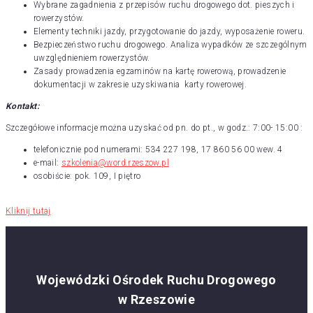
Wybrane zagadnienia z przepisów ruchu drogowego dot. pieszych i
rowerzystów.
Elementy techniki jazdy, przygotowanie do jazdy, wyposażenie roweru.
Bezpieczeństwo ruchu drogowego. Analiza wypadków ze szczególnym
uwzględnieniem rowerzystów.
Zasady prowadzenia egzaminów na kartę rowerową, prowadzenie
dokumentacji w zakresie uzyskiwania karty rowerowej.
Kontakt:
Szczegółowe informacje można uzyskać od pn. do pt., w godz.: 7:00- 15:00 :
telefonicznie pod numerami: 534 227 198, 17 860 56 00 wew. 4
e-mail:
szkolenia@word.rzeszow.pl
osobiście: pok. 109, I piętro
Kliknij tutaj
Wojewódzki Ośrodek Ruchu Drogowego
w Rzeszowie