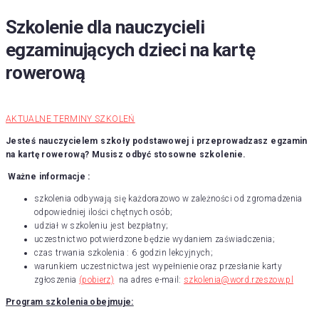
Skip
Szkolenie dla nauczycieli
to
egzaminujących dzieci na kartę
content
rowerową
AKTUALNE TERMINY SZKOLEŃ
Jesteś nauczycielem szkoły podstawowej i przeprowadzasz egzamin
na kartę rowerową? Musisz odbyć stosowne szkolenie.
Ważne informacje :
szkolenia odbywają się każdorazowo w zależności od zgromadzenia
odpowiedniej ilości chętnych osób;
udział w szkoleniu jest bezpłatny;
uczestnictwo potwierdzone będzie wydaniem zaświadczenia;
czas trwania szkolenia : 6 godzin lekcyjnych;
warunkiem uczestnictwa jest wypełnienie oraz przesłanie karty
zgłoszenia
(pobierz)
na adres e-mail:
szkolenia@word.rzeszow.pl
Program szkolenia obejmuje: