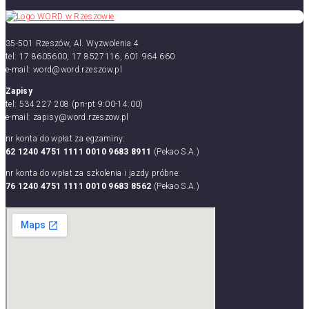
35-501 Rzeszów, Al. Wyzwolenia 4
tel: 17 8605600, 17 8527116, 601 964 660
e-mail: word@word.rzeszow.pl
Zapisy
tel: 534 227 208 (pn-pt 9:00-14:00)
e-mail: zapisy@word.rzeszow.pl
nr konta do wpłat za egzaminy:
62 1240 4751 1111 0010 9683 8911
(Pekao S.A.)
nr konta do wpłat za szkolenia i jazdy próbne:
76 1240 4751 1111 0010 9683 8562
(Pekao S.A.)